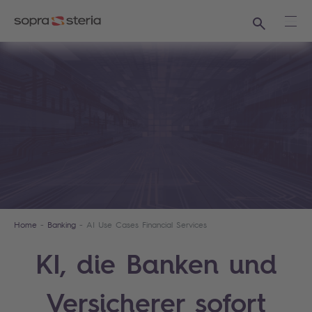
Suchen
Haup
Home
Banking
AI Use Cases Financial Services
KI, die Banken und
Versicherer sofort