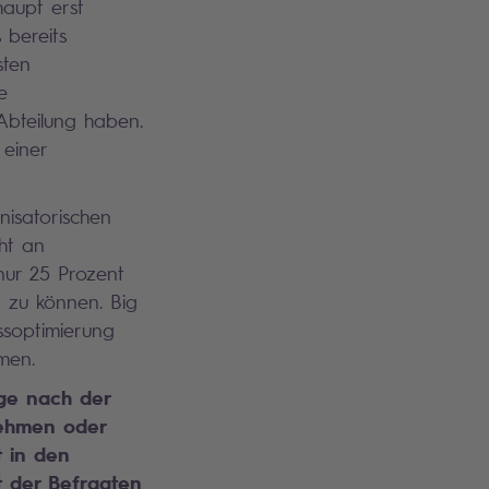
haupt erst
 bereits
sten
e
Abteilung haben.
 einer
nisatorischen
ht an
nur 25 Prozent
 zu können. Big
essoptimierung
men.
age nach der
nehmen oder
t in den
 der Befragten