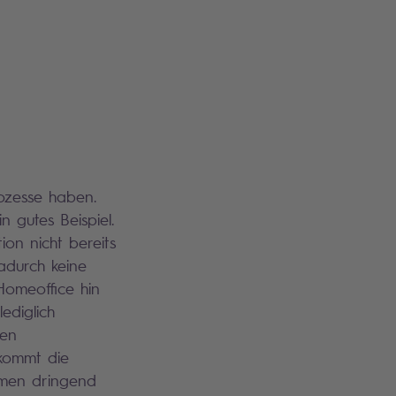
rozesse haben.
in gutes Beispiel.
on nicht bereits
adurch keine
 Homeoffice hin
ediglich
cen
 kommt die
ehmen dringend