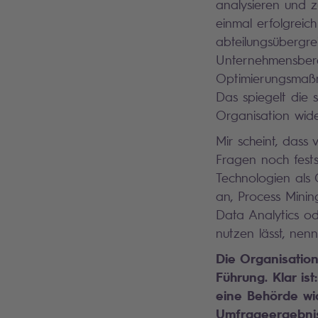
analysieren und z
einmal erfolgreic
abteilungsübergre
Unternehmensbere
Optimierungsmaßn
Das spiegelt die
Organisation wide
Mir scheint, dass
Fragen noch fests
Technologien als
an, Process Minin
Data Analytics ode
nutzen lässt, nen
Die Organisatio
Führung. Klar is
eine Behörde wid
Umfrageergebnis