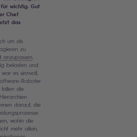
ür wichtig. Gut
er Chef
etzt das
och um als
agieren zu
nd anzupassen
.
tig belasten und
war es sinnvoll,
Software-Roboter
fallen die
Hierarchien
hmen darauf, die
eidungsprozesse
en, wohin die
cht mehr allein,
nisationen.