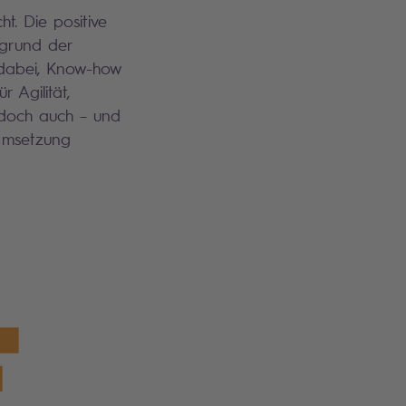
t. Die positive
rgrund der
 dabei, Know-how
 Agilität,
jedoch auch – und
 Umsetzung