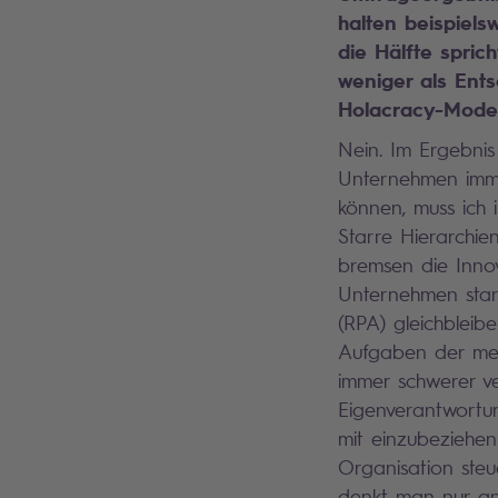
halten beispiel
die Hälfte spri
weniger als Ents
Holacracy-Model
Nein. Im Ergebnis
Unternehmen imme
können, muss ich 
Starre Hierarchie
bremsen die Innov
Unternehmen stark
(RPA) gleichblei
Aufgaben der mens
immer schwerer ve
Eigenverantwortun
mit einzubeziehe
Organisation steu
denkt man nur an