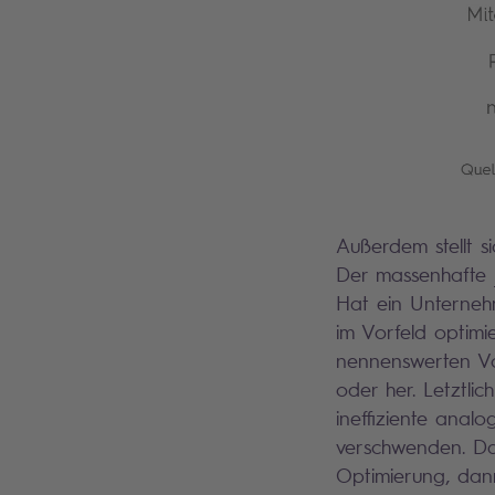
Außerdem stellt s
Der massenhafte
Hat ein Unterneh
im Vorfeld optim
nennenswerten Vor
oder her. Letztli
ineffiziente analo
verschwenden. Das 
Optimierung, dann