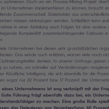
u optimieren. Doch um ein Process-Mining-Projekt über
h im Unternehmen implementieren zu können, braucht es
ifende Zusammenarbeit. Stakeholder aus unterschiedlich
ichen müssen einbezogen werden. Schließlich kann jed
ahme in einer Abteilung auch Folgen für eine andere 
 steigende Komplexität zusammenhängender Faktoren in
r.
 viele Unternehmen bei diesen sehr grundsätzlichen orga
tecken. Das würde auch erklären, warum viele noch nic
 Optimierungshelfer denken. In unserer Umfrage geben 
g zu nutzen, um schneller auf Veränderungen reagieren
r Künstliche Intelligenz, die sich ebenfalls für die Proz
nen sogar nur 22 Prozent bzw. 17 Prozent der Unterneh
n eines Unternehmens ist eng verknüpft mit der Fr
t: Gute Führung trägt ebenfalls dazu bei, ein Unter
erstandsfähiger zu machen. Eine große Rolle spiel
sen das Delegieren von Verantwortung. 60 Prozent