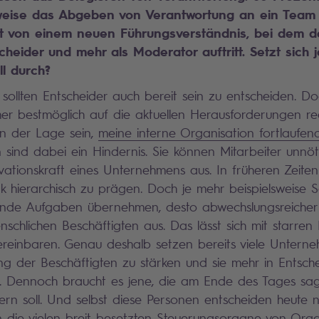
sweise das Abgeben von Verantwortung an ein Team f
cht von einem neuen Führungsverständnis, bei dem d
cheider und mehr als Moderator auftritt. Setzt sich j
l durch?
 sollten Entscheider auch bereit sein zu entscheiden. D
r bestmöglich auf die aktuellen Herausforderungen re
in der Lage sein,
meine interne Organisation fortlaufe
n sind dabei ein Hindernis. Sie können Mitarbeiter unnö
ationskraft eines Unternehmens aus. In früheren Zeiten 
 hierarchisch zu prägen. Doch je mehr beispielsweise 
bende Aufgaben übernehmen, desto abwechslungsreicher 
chlichen Beschäftigten aus. Das lässt sich mit starren 
reinbaren. Genau deshalb setzen bereits viele Unterne
g der Beschäftigten zu stärken und sie mehr in Entsch
n. Dennoch braucht es jene, die am Ende des Tages sag
ern soll. Und selbst diese Personen entscheiden heute ni
 die vielen breit besetzten Steuerungsorgane von Orga