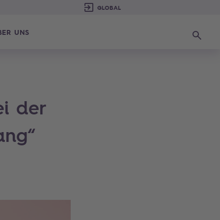
BER UNS
Suchen
i der
ang“