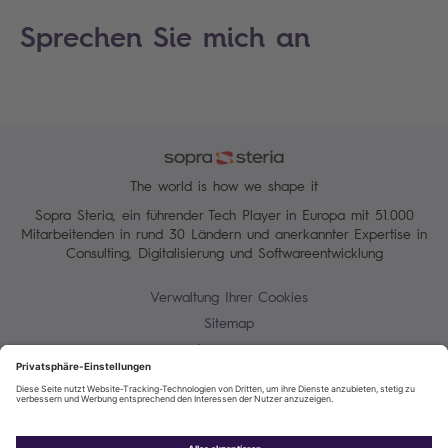
Sprechen Sie mich an
The world is how we shape it
Sopra Steria, ein führender Tech Player in Europa mit 51.000
Mitarbeitenden in rund 30 Ländern und anerkannter Expertise in
Consulting, Digitalisierung und Softwareentwicklung
Verwaltung Ihrer Cookies
Sitemap
Impressum
Allgemeine Einkaufsbedingungen
Datenschutz
Kontakt